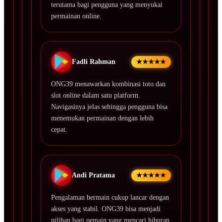
terutama bagi pengguna yang menyukai
permainan online.
Fadli Rahman
★★★★★
ONG39 menawarkan kombinasi toto dan
slot online dalam satu platform.
Navigasinya jelas sehingga pengguna bisa
menemukan permainan dengan lebih
cepat.
Andi Pratama
★★★★★
Pengalaman bermain cukup lancar dengan
akses yang stabil. ONG39 bisa menjadi
pilihan bagi pemain yang mencari hiburan