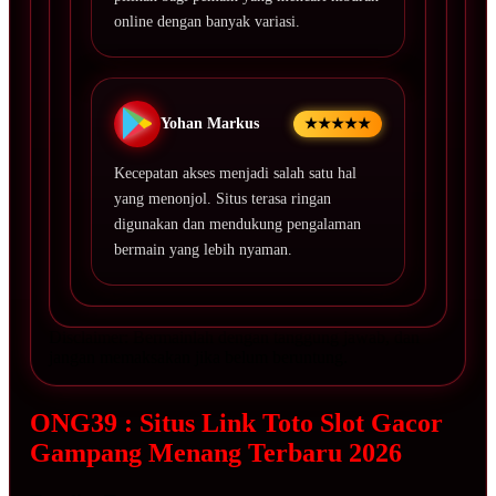
online dengan banyak variasi.
Yohan Markus
★★★★★
Kecepatan akses menjadi salah satu hal
yang menonjol. Situs terasa ringan
digunakan dan mendukung pengalaman
bermain yang lebih nyaman.
Disclaimer: Bermainlah dengan tanggung jawab, dan
jangan memaksakan jika belum beruntung.
ONG39 : Situs Link Toto Slot Gacor
Gampang Menang Terbaru 2026