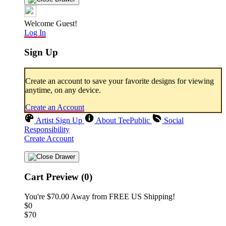
Welcome Guest!
Log In
Sign Up
Create an account to save your favorite designs for viewing
anytime, on any device.
Create an Account
Artist Sign Up
About TeePublic
Social
Responsibility
Create Account
Cart Preview (0)
You're
$70.00
Away from
FREE US Shipping!
$0
$70