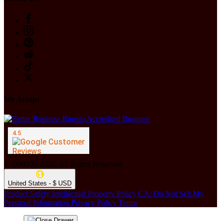
We Accept
© ONG39 2026. All Rights Reserved.
United States - $ USD
Product Safety
Intellectual Property Policy
CA: Do Not Sell My
Personal Information
Privacy Policy
Terms