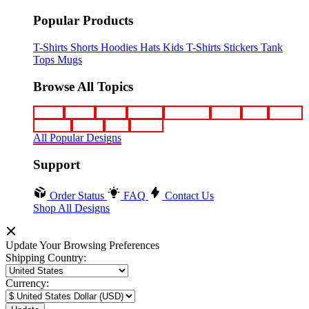
Popular Products
T-Shirts
Shorts
Hoodies
Hats
Kids T-Shirts
Stickers
Tank
Tops
Mugs
Browse All Topics
funny
music
anime
movies
television
sports
sci-fi
vintage
animals
drinks
food
politics
All Popular Designs
Support
Order Status
FAQ
Contact Us
Shop All Designs
Update Your Browsing Preferences
Shipping Country:
Currency: