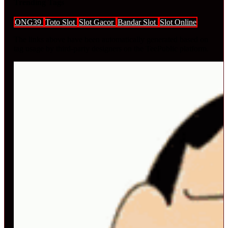
Trending Tags
ONG39
Toto Slot
Slot Gacor
Bandar Slot
Slot Online
The links above have been automatically generated based on
tag usage by third-party designers on the TeePublic platform.