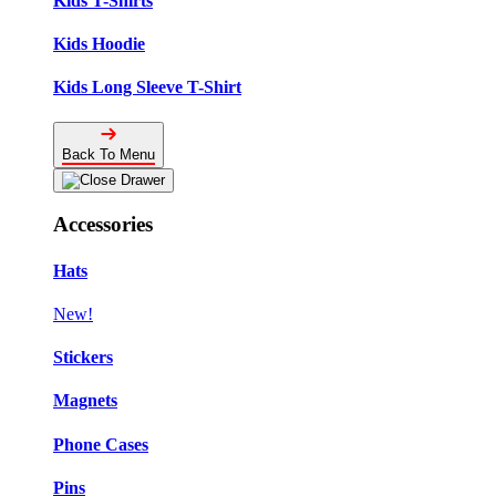
Kids T-Shirts
Kids Hoodie
Kids Long Sleeve T-Shirt
Back To Menu
Accessories
Hats
New!
Stickers
Magnets
Phone Cases
Pins