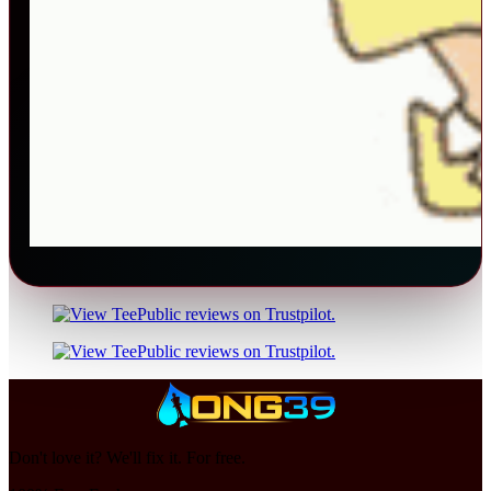
Don't love it? We'll fix it. For free.