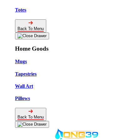
Totes
Back To Menu
Home Goods
Mugs
Tapestries
Wall Art
Pillows
Back To Menu