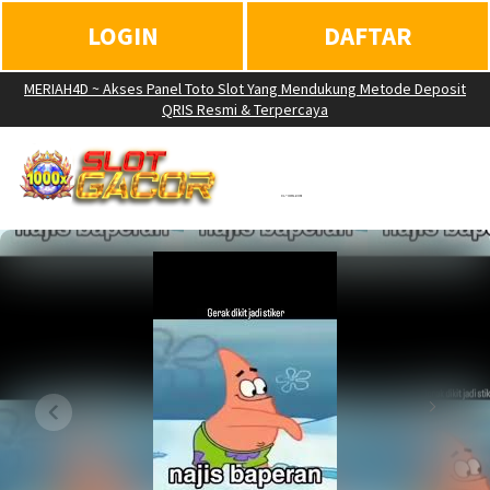
LOGIN
DAFTAR
MERIAH4D ~ Akses Panel Toto Slot Yang Mendukung Metode Deposit
QRIS Resmi & Terpercaya