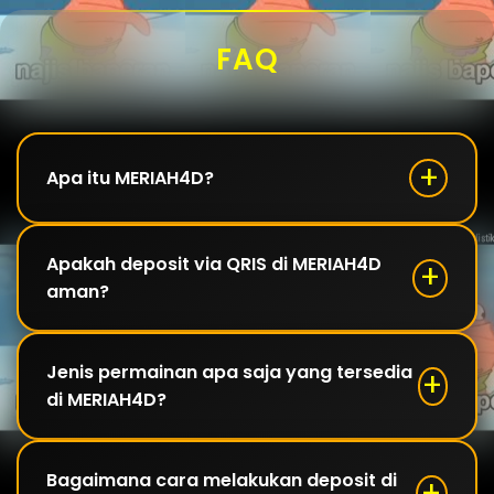
FAQ
Apa itu MERIAH4D?
MERIAH4D adalah sebuah platform atau
Apakah deposit via QRIS di MERIAH4D
panel online terpercaya yang menyediakan
aman?
permainan toto dan slot dengan dukungan
metode deposit menggunakan QRIS yang
Ya, sangat aman. MERIAH4D menggunakan
Jenis permainan apa saja yang tersedia
resmi.
QRIS resmi yang terintegrasi dengan sistem
di MERIAH4D?
perbankan Indonesia, sehingga proses
transaksi deposit anda terjamin keamanan
MERIAH4D menyediakan beragam permainan
Bagaimana cara melakukan deposit di
dan kecepatannya.
slot online yang fair play, serta berbagai